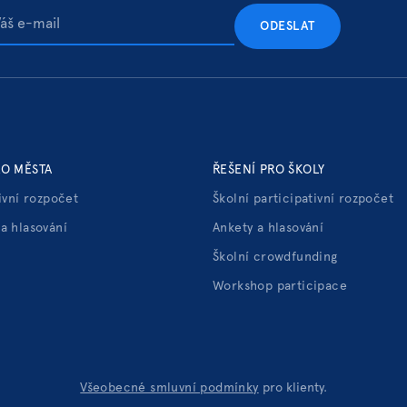
RO MĚSTA
ŘEŠENÍ PRO ŠKOLY
ivní rozpočet
Školní participativní rozpočet
a hlasování
Ankety a hlasování
Školní crowdfunding
Workshop participace
Všeobecné smluvní podmínky
pro klienty.