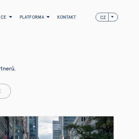
NCE
PLATFORMA
KONTAKT
CZ
artnerů.
E