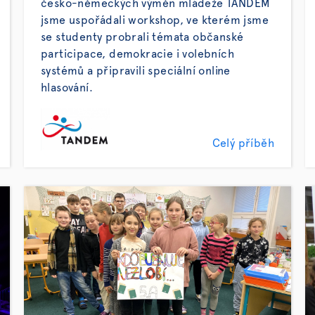
česko-německých výměn mládeže TANDEM
jsme uspořádali workshop, ve kterém jsme
se studenty probrali témata občanské
participace, demokracie i volebních
systémů a připravili speciální online
hlasování.
Celý příběh