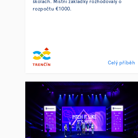
školách. Místní základky rozhodovaly o
rozpočtu €1000.
Celý příběh