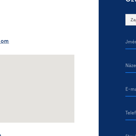
.com
o.