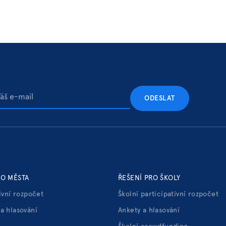
RO MĚSTA
ŘEŠENÍ PRO ŠKOLY
ivní rozpočet
Školní participativní rozpočet
a hlasování
Ankety a hlasování