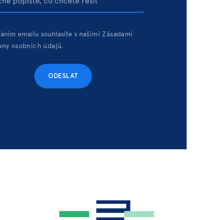
áním emailu souhlasíte s
našimi Zásadami
any osobních údajů.