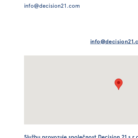
info@decision21.com
helga.hrabincova@decision21.co
info@decision21
Službu provozuje společnost Decision 21 s.r.