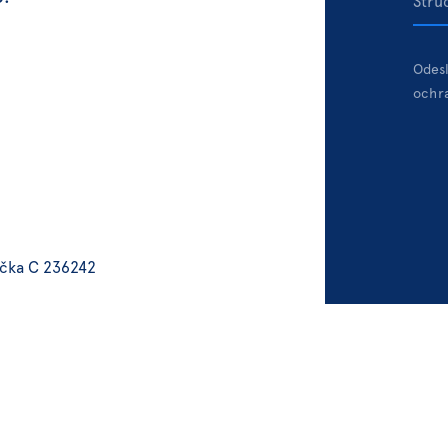
Odesl
ochr
ačka C 236242