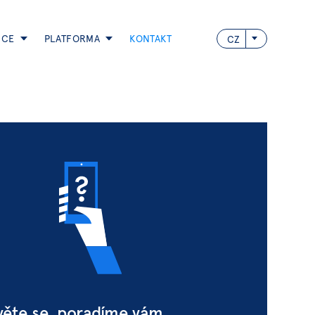
NCE
PLATFORMA
KONTAKT
CZ
ěte se, poradíme vám